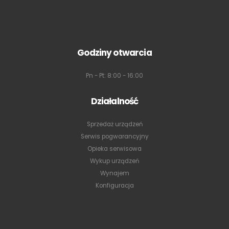
Godziny otwarcia
Pn - Pt: 8:00 - 16:00
Działalność
Sprzedaż urządzeń
Serwis pogwarancyjny
Opieka serwisowa
Wykup urządzeń
Wynajem
Konfiguracja