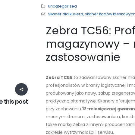
Uncategorized
Skaner dla kuriera
,
skaner kodów kreskowyc
Zebra TC56: Pro
magazynowy – m
zastosowanie
Zebra TC56
to zaawansowany skaner mag
profesjonalistów w branży logistycznej i 
produkowany jako nowy, zakup zregenero
e this post
praktyczną alternatywę. Skanery oferuje
przy zachowaniu
12-miesięcznej gwaran
mocnym stronom, zastosowaniom, konstr
także markę Zebra z innymi producentami s
zakresie wytrzymałości i serwisu.