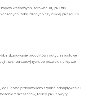
aju kodów kreskowych, zarówno
1D
, jak i
2D
.
odzonych, zabrudzonych czy niskiej jakości. To
szybkie skanowanie produktów i natychmiastowe
acji inwentaryzacyjnych, co pozwala na lepsze
, co ułatwia pracownikom szybkie odnajdywanie i
stania z akcesoriów, takich jak uchwyty