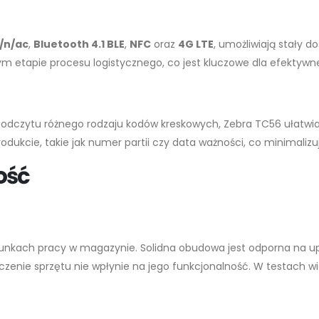
g/n/ac
,
Bluetooth 4.1 BLE
,
NFC
oraz
4G LTE
, umożliwiają stały d
m etapie procesu logistycznego, co jest kluczowe dla efektyw
i odczytu różnego rodzaju kodów kreskowych, Zebra TC56 ułatwi
ukcie, takie jak numer partii czy data ważności, co minimalizu
ość
unkach pracy w magazynie. Solidna obudowa jest odporna na u
czenie sprzętu nie wpłynie na jego funkcjonalność. W testach 