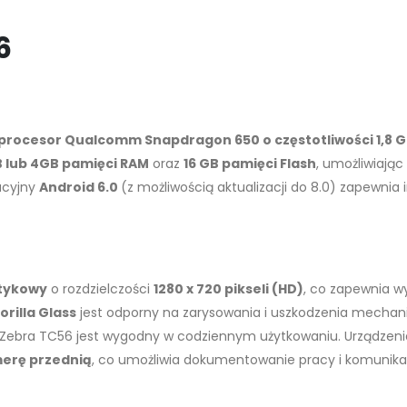
6
procesor Qualcomm Snapdragon 650 o częstotliwości 1,8 G
B lub 4GB pamięci RAM
oraz
16 GB pamięci Flash
, umożliwiają
acyjny
Android 6.0
(z możliwością aktualizacji do 8.0) zapewnia i
otykowy
o rozdzielczości
1280 x 720 pikseli (HD)
, co zapewnia wy
rilla Glass
jest odporny na zarysowania i uszkodzenia mechan
że Zebra TC56 jest wygodny w codziennym użytkowaniu. Urządzen
erę przednią
, co umożliwia dokumentowanie pracy i komunika