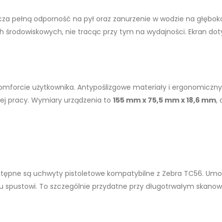
cza pełną odporność na pył oraz zanurzenie w wodzie na głęboko
rodowiskowych, nie tracąc przy tym na wydajności. Ekran dotyk
mforcie użytkownika. Antypoślizgowe materiały i ergonomiczny ks
ej pracy. Wymiary urządzenia to
155 mm x 75,5 mm x 18,6 mm
,
ostępne są uchwyty pistoletowe kompatybilne z Zebra TC56. Umoż
u spustowi. To szczególnie przydatne przy długotrwałym skanowa