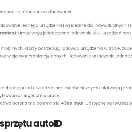
tępne są różne rodzaje ładowarek:
 ładowanie jednego urządzenia i są idealne dla indywidualnych s
Cradles)
: Umożliwiają jednoczesne ładowanie kilku urządzeń oraz
 mobilnych, którzy potrzebują ładować urządzenia w trasie, zape
możliwiają synchronizację danych i ładowanie urządzenia jednocześ
 ochronę przed uszkodzeniami mechanicznymi i ułatwiają przen
żytkowania i ergonomię pracy.
ardowa bateria ma pojemność
4300 mAh
. Dostępne są również 
 sprzętu autoID