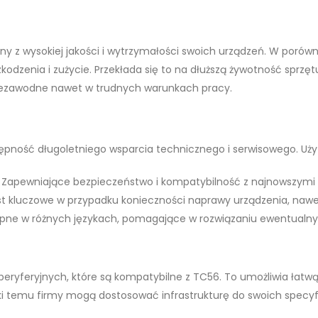
 z wysokiej jakości i wytrzymałości swoich urządzeń. W porów
kodzenia i zużycie. Przekłada się to na dłuższą żywotność sprzętu
 niezawodne nawet w trudnych warunkach pracy.
ępność długoletniego wsparcia technicznego i serwisowego. Uży
: Zapewniające bezpieczeństwo i kompatybilność z najnowszymi 
est kluczowe w przypadku konieczności naprawy urządzenia, nawe
ępne w różnych językach, pomagające w rozwiązaniu ewentualnyc
peryferyjnych, które są kompatybilne z TC56. To umożliwia łatw
ki temu firmy mogą dostosować infrastrukturę do swoich specyf