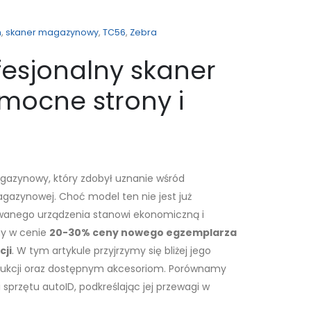
h
,
skaner magazynowy
,
TC56
,
Zebra
fesjonalny skaner
ocne strony i
azynowy, który zdobył uznanie wśród
magazynowej. Choć model ten nie jest już
wanego urządzenia stanowi ekonomiczną i
my w cenie
20-30% ceny nowego egzemplarza
cji
. W tym artykule przyjrzymy się bliżej jego
ukcji oraz dostępnym akcesoriom. Porównamy
przętu autoID, podkreślając jej przewagi w