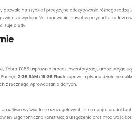
óry pozwala na szybkie i precyzyjne odczytywanie różnego rodz
g
zwiększa wydajność skanowania, nawet w przypadku kodów uszk
lizuje błędy.
nie
wi, Zebra TC56 usprawnia proces inwentaryzacji, umożliwiając 
. Pamięć
2 GB RAM
i
16 GB Flash
zapewnia płynne działanie aplik
ych z ręcznego wprowadzania danych.
D
umożliwia wyświetlanie szczegółowych informacji o produktach
ień. Ergonomiczna konstrukcja urządzenia oraz możliwość korzy