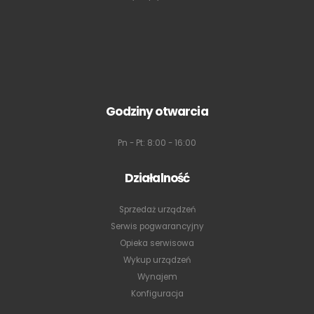
Godziny otwarcia
Pn - Pt: 8:00 - 16:00
Działalność
Sprzedaż urządzeń
Serwis pogwarancyjny
Opieka serwisowa
Wykup urządzeń
Wynajem
Konfiguracja