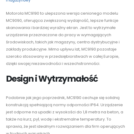
magazynowy
Motorola MC9190 to ulepszona wersja cenionego modelu
MC9090, oferująca zwiększoną wydajność, lepsze funkcje
skanowania i bardziej wyraźny ekran. Jest to wytrzymałe
urządzenie przeznaczone do pracy w wymagających
środowiskach, takich jak magazyny, centra dystrybucyjne i
zakłady produkcyjne. Mimo upływu lat, MC9190 pozostaje
szeroko stosowany w przedsiębiorstwach w całej Europie,
dzięki swojej niezawodności i wszechstronności.
Design i Wytrzymałość
Podobnie jak jego poprzednik, MC9190 cechuje się solidną
konstrukcją spełniającą normy odporności IP64. Urządzenie
jest odporne na upadki z wysokości do 1,8 metra na beton, a
także na kurz, pył, wodę i ekstremalne temperatury. To
sprawia, że jest idealnym rozwiązaniem dla firm operujących
w trudnych warunkach.