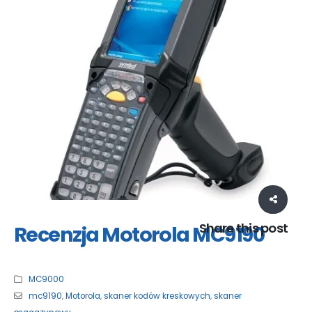
Share this post
Recenzja Motorola MC9190
MC9000
mc9190
,
Motorola
,
skaner kodów kreskowych
,
skaner