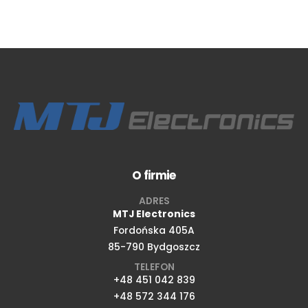
O firmie
ADRES
MTJ Electronics
Fordońska 405A
85-790 Bydgoszcz
TELEFON
+48 451 042 839
+48 572 344 176