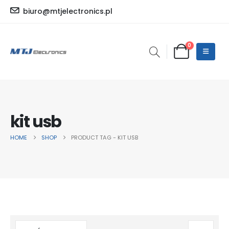
biuro@mtjelectronics.pl
0
kit usb
HOME
SHOP
PRODUCT TAG -
KIT USB