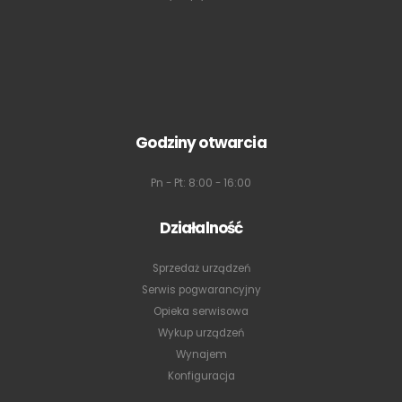
Godziny otwarcia
Pn - Pt: 8:00 - 16:00
Działalność
Sprzedaż urządzeń
Serwis pogwarancyjny
Opieka serwisowa
Wykup urządzeń
Wynajem
Konfiguracja