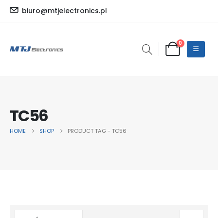
biuro@mtjelectronics.pl
0
TC56
HOME
SHOP
PRODUCT TAG -
TC56