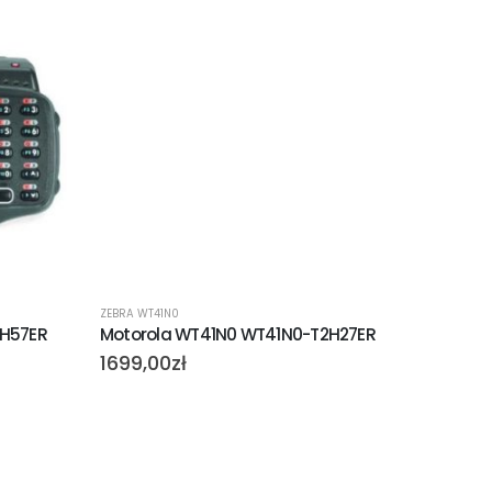
ZEBRA WT41N0
ZEBRA WT4
2H57ER
Motorola WT41N0 WT41N0-T2H27ER
1699,00
zł
979,0