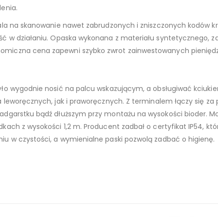
enia.
wala na skanowanie nawet zabrudzonych i zniszczonych kodów k
ść w działaniu. Opaska wykonana z materiału syntetycznego, z
omiczna cena zapewni szybko zwrot zainwestowanych pieniędz
yło wygodnie nosić na palcu wskazującym, a obsługiwać kciukie
a leworęcznych, jak i praworęcznych. Z terminalem łączy się 
nadgarstku bądź dłuższym przy montażu na wysokości bioder.
kach z wysokości 1,2 m. Producent zadbał o certyfikat IP54, k
u w czystości, a wymienialne paski pozwolą zadbać o higienę.