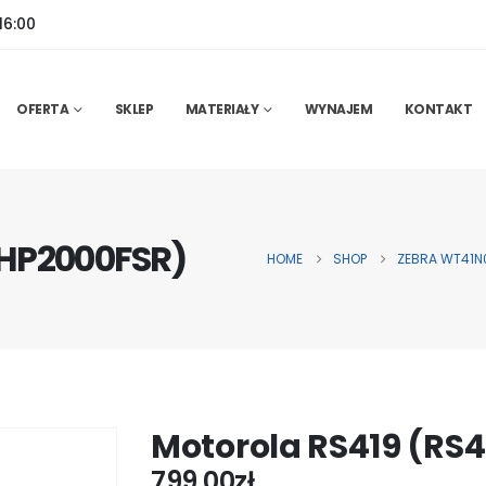
16:00
OFERTA
SKLEP
MATERIAŁY
WYNAJEM
KONTAKT
-HP2000FSR)
HOME
SHOP
ZEBRA WT41N
Motorola RS419 (RS
799,00
zł