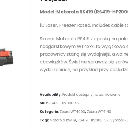
Model: Motorola RS419 (RS419-HP20
1D Laser, Freezer Rated. Includes cab
Skaner Motorola RS419 z opaską na pale
nadgarstkowym WT4xxx, to wyjątkowo er
pracownicy staną się wydajniejsi, a wo
obowiązków. Świetnie sprawdzi się zarów
wydarzeniach, na przykład przy obsłudze
Availability:
Produkt dostępny na zamówienie
SKU:
RS419-HP2000FSR
Kategorie:
Zebra WT4090
,
Zebra WT41N0
Tagi:
Motorola RS419
,
RS419-HP2000FSR
,
Symbol R