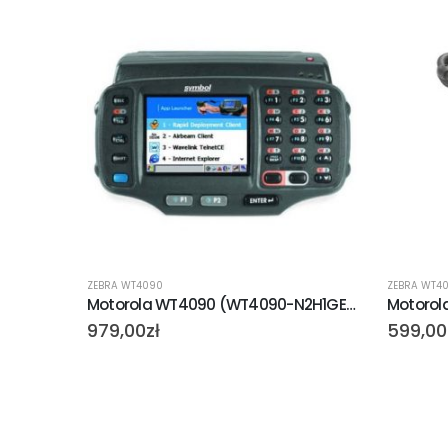
ZEBRA WT4090
ZEBRA WT4
000ZZR)
Motorola WT4090 (WT4090-N2H1GER)
Motorol
979,00
zł
599,00