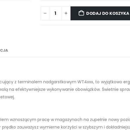
DODAJ DO KOSZYKA
ACJA
racujący z terminalem nadgarstkowym WT4xxx, to wyjątkowo erg
zwolą na efektywniejsze wykonywanie obowiązków. Świetnie spra
letowej.
dułem wznoszącym pracę w magazynach na zupełnie nowy pozio
Ty prędko zauważysz wymierne korzyści w szybszym i dokładni