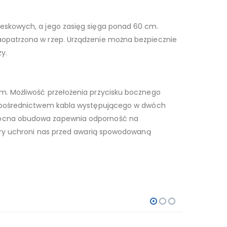
reskowych, a jego zasięg sięga ponad 60 cm.
aopatrzona w rzep. Urządzenie można bezpiecznie
y.
m. Możliwość przełożenia przycisku bocznego
za pośrednictwem kabla występującego w dwóch
 Mocna obudowa zapewnia odporność na
tóry uchroni nas przed awarią spowodowaną