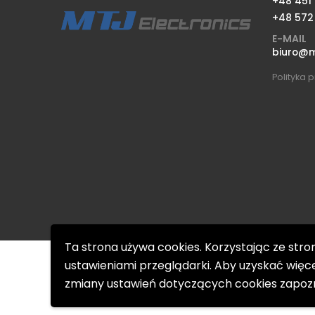
+48 451
+48 572
E-MAIL
biuro@mt
Polityka 
Ta strona używa cookies. Korzystając ze stro
ustawieniami przeglądarki. Aby uzyskać więce
zmiany ustawień dotyczących cookies zapozna