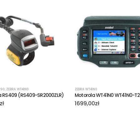
090
,
ZEBRA WT41N0
ZEBRA WT41N0
a RS409 (RS409-SR2000ZLR)
Motorola WT41N0 WT41N0-T
zł
1699,00
zł