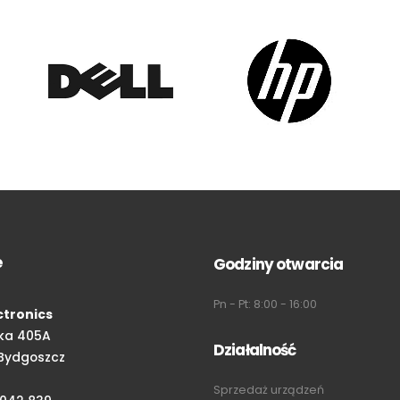
e
Godziny otwarcia
Pn - Pt: 8:00 - 16:00
ctronics
ka 405A
Działalność
Bydgoszcz
Sprzedaż urządzeń