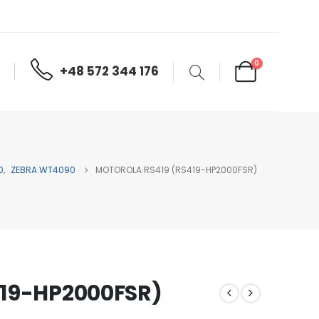
0
+48 572 344 176
0
,
ZEBRA WT4090
MOTOROLA RS419 (RS419-HP2000FSR)
419-HP2000FSR)