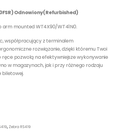
00FSR) Odnowiony(Refurbished)
le to arm mounted WT4X90/WT41N0.
c, współpracujący z terminalem
gonomiczne rozwiązanie, dzięki któremu Twoi
lne ręce pozwolą na efektywniejsze wykonywanie
no w magazynach, jak i przy różnego rodzaju
 biletowej.
S419
,
Zebra RS419