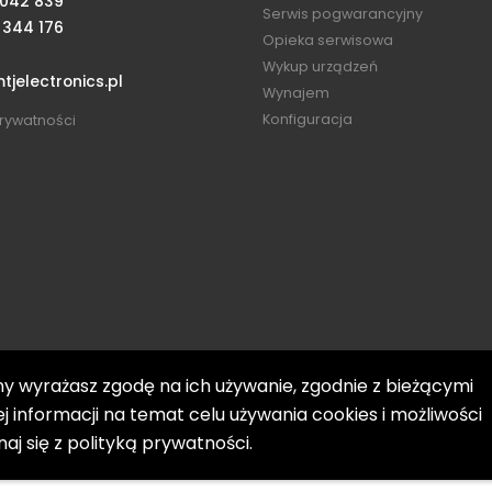
 042 839
Serwis pogwarancyjny
 344 176
Opieka serwisowa
Wykup urządzeń
jelectronics.pl
Wynajem
Konfiguracja
prywatności
ny wyrażasz zgodę na ich używanie, zgodnie z bieżącymi
j informacji na temat celu używania cookies i możliwości
MTJ Electronics © 2021. Wszelkie prawa zastrzeżone.
j się z polityką prywatności.