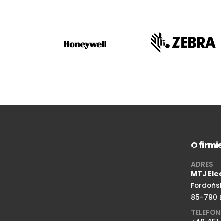
O firmi
ADRES
MTJ Ele
Fordońs
85-790 
TELEFON