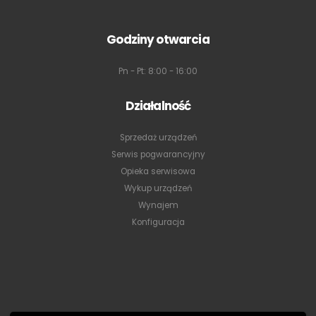
Godziny otwarcia
Pn - Pt: 8:00 - 16:00
Działalność
Sprzedaż urządzeń
Serwis pogwarancyjny
Opieka serwisowa
Wykup urządzeń
Wynajem
Konfiguracja