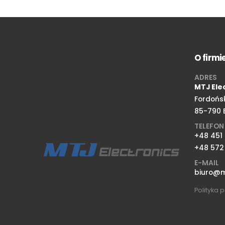
O firmi
ADRES
MTJ Ele
Fordońs
85-790 
TELEFON
+48 451
+48 572
E-MAIL
biuro@mt
Polityka 