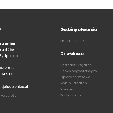
e
Godziny otwarcia
Pn - Pt: 8:00 - 16:00
ctronics
ka 405A
Działalność
Bydgoszcz
Sprzedaż urządzeń
 042 839
Serwis pogwarancyjny
 344 176
Opieka serwisowa
Wykup urządzeń
jelectronics.pl
Wynajem
Konfiguracja
prywatności