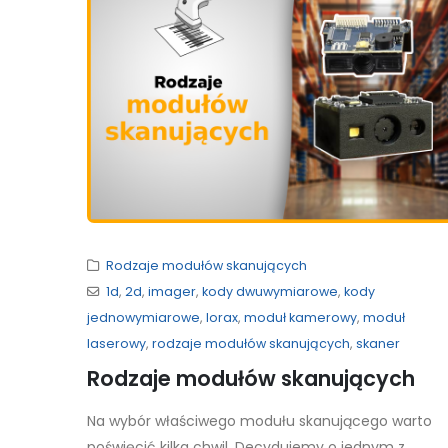
Rodzaje modułów skanujących
1d
,
2d
,
imager
,
kody dwuwymiarowe
,
kody
jednowymiarowe
,
lorax
,
moduł kamerowy
,
moduł
laserowy
,
rodzaje modułów skanujących
,
skaner
Rodzaje modułów skanujących
Na wybór właściwego modułu skanującego warto
poświęcić kilka chwil. Decydujemy o jednym z