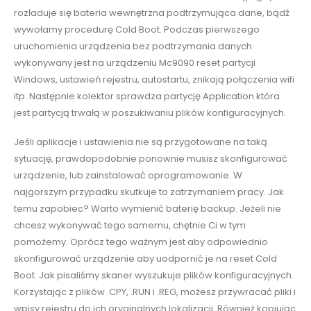
rozładuje się bateria wewnętrzna podtrzymująca dane, bądź
wywołamy procedurę Cold Boot. Podczas pierwszego
uruchomienia urządzenia bez podtrzymania danych
wykonywany jest na urządzeniu Mc9090 reset partycji
Windows, ustawień rejestru, autostartu, znikają połączenia wifi
itp. Następnie kolektor sprawdza partycję Application która
jest partycją trwałą w poszukiwaniu plików konfiguracyjnych.
Jeśli aplikacje i ustawienia nie są przygotowane na taką
sytuację, prawdopodobnie ponownie musisz skonfigurować
urządzenie, lub zainstalować oprogramowanie. W
najgorszym przypadku skutkuje to zatrzymaniem pracy. Jak
temu zapobiec? Warto wymienić baterię backup. Jeżeli nie
chcesz wykonywać tego samemu, chętnie Ci w tym
pomożemy. Oprócz tego ważnym jest aby odpowiednio
skonfigurować urządzenie aby uodpornić je na reset Cold
Boot. Jak pisaliśmy skaner wyszukuje plików konfiguracyjnych.
Korzystając z plików .CPY, .RUN i .REG, możesz przywracać pliki i
wpisy rejestru do ich oryginalnych lokalizacji. Również kopiując