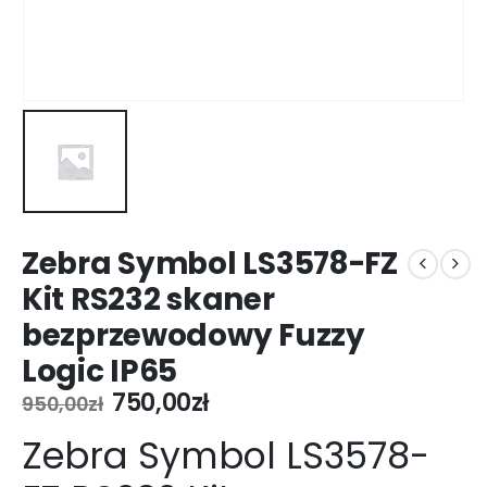
Zebra Symbol LS3578-FZ
Kit RS232 skaner
bezprzewodowy Fuzzy
Logic IP65
Pierwotna
Aktualna
750,00
zł
950,00
zł
cena
cena
Zebra Symbol LS3578-
wynosiła:
wynosi:
950,00zł.
750,00zł.