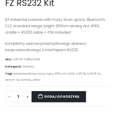
FZ RS232 Kit
BT industrial scanner with Fuzzy Scan optics, Bluetooth
Cl.2, standard range, bright 650nm aiming dot, IP65,
cradle + RS232 cable + PSU included
Kompletny zestaw przemysłowego skanera
bezprzewodowego z interfejsem RS232.
SKU:
LS3578-FZBR0100IR
Kategoria:
Skanery
Tagi:
bezprzewodowy
,
fuzzy logic
,
IP65
,
kit rs232
,
ls3578
,
ls3578-fz
,
skaner 1d
,
symbol
,
zebra
DODAJ DO KOSZYKA