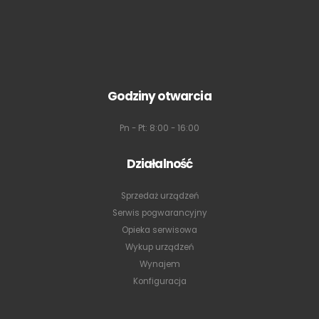
Godziny otwarcia
Pn - Pt: 8:00 - 16:00
Działalność
Sprzedaż urządzeń
Serwis pogwarancyjny
Opieka serwisowa
Wykup urządzeń
Wynajem
Konfiguracja