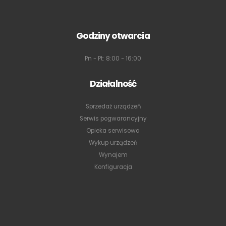
Godziny otwarcia
Pn - Pt: 8:00 - 16:00
Działalność
Sprzedaż urządzeń
Serwis pogwarancyjny
Opieka serwisowa
Wykup urządzeń
Wynajem
Konfiguracja