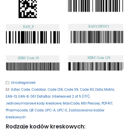
Uncategorized
Aztec Code
,
Codabar
,
Code 128
,
Code 39
,
Code 93
,
Data Matrix
,
EAN-13
,
EAN-8
,
GS1 DataBar
,
Interleaved 2 of 5 (ITF)
,
Jednowymiarowe kody kreskowe
,
MaxiCode
,
MSI Plessey
,
PDF417
,
Pharmacode
,
QR Code
,
UPC-A
,
UPC-E
,
Zastosowania kodów
kreskowych
Rodzaje kodów kreskowych: