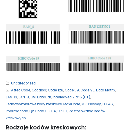
Uncategorized
Aztec Code
,
Codabar
,
Code 128
,
Code 39
,
Code 93
,
Data Matrix
,
EAN-13
,
EAN-8
,
GS1 DataBar
,
Interleaved 2 of 5 (ITF)
,
Jednowymiarowe kody kreskowe
,
MaxiCode
,
MSI Plessey
,
PDF417
,
Pharmacode
,
QR Code
,
UPC-A
,
UPC-E
,
Zastosowania kodów
kreskowych
Rodzaje kodów kreskowych: