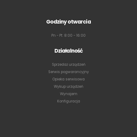
Godziny otwarcia
Pn - Pt: 8:00 - 16:00
Działalność
Sprzedaż urządzeń
Serwis pogwarancyjny
Opieka serwisowa
Wykup urządzeń
Wynajem
Konfiguracja