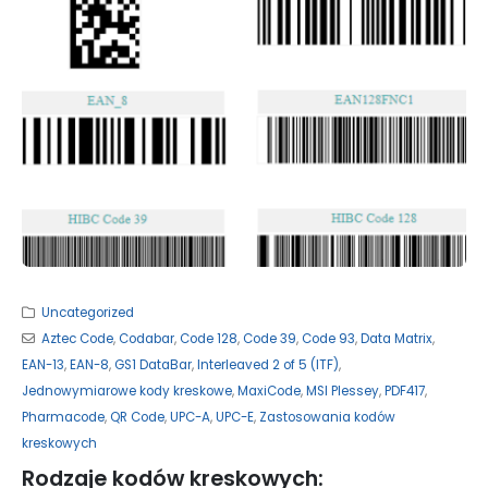
Uncategorized
Aztec Code
,
Codabar
,
Code 128
,
Code 39
,
Code 93
,
Data Matrix
,
EAN-13
,
EAN-8
,
GS1 DataBar
,
Interleaved 2 of 5 (ITF)
,
Jednowymiarowe kody kreskowe
,
MaxiCode
,
MSI Plessey
,
PDF417
,
Pharmacode
,
QR Code
,
UPC-A
,
UPC-E
,
Zastosowania kodów
kreskowych
Rodzaje kodów kreskowych: