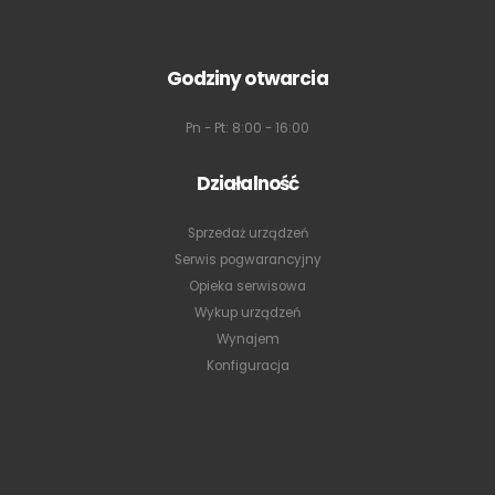
Godziny otwarcia
Pn - Pt: 8:00 - 16:00
Działalność
Sprzedaż urządzeń
Serwis pogwarancyjny
Opieka serwisowa
Wykup urządzeń
Wynajem
Konfiguracja