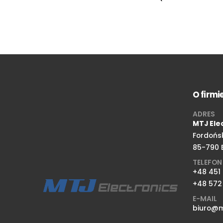
O firmi
ADRES
MTJ Ele
Fordońs
85-790 
TELEFON
+48 451
+48 572
E-MAIL
biuro@mt