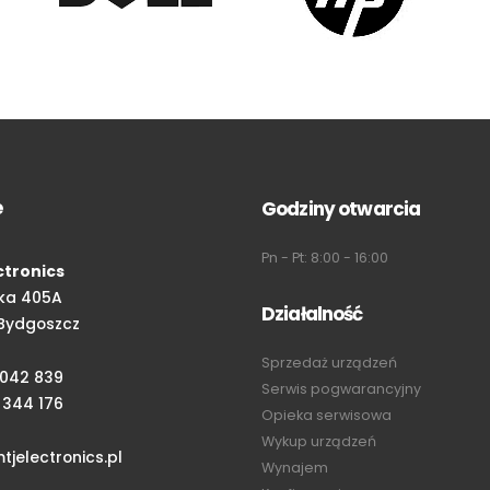
e
Godziny otwarcia
Pn - Pt: 8:00 - 16:00
ctronics
ka 405A
Działalność
Bydgoszcz
Sprzedaż urządzeń
 042 839
Serwis pogwarancyjny
 344 176
Opieka serwisowa
Wykup urządzeń
jelectronics.pl
Wynajem