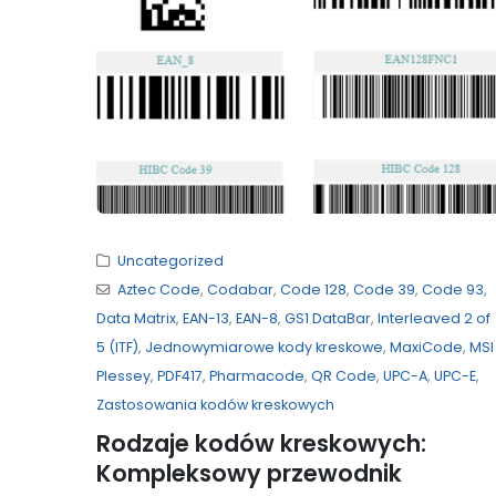
Uncategorized
Aztec Code
,
Codabar
,
Code 128
,
Code 39
,
Code 93
,
Data Matrix
,
EAN-13
,
EAN-8
,
GS1 DataBar
,
Interleaved 2 of
5 (ITF)
,
Jednowymiarowe kody kreskowe
,
MaxiCode
,
MSI
Plessey
,
PDF417
,
Pharmacode
,
QR Code
,
UPC-A
,
UPC-E
,
Zastosowania kodów kreskowych
Rodzaje kodów kreskowych:
Kompleksowy przewodnik